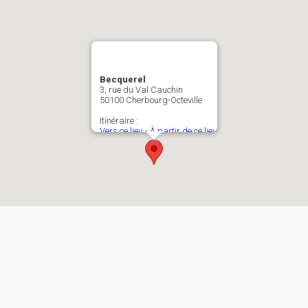
Becquerel
3, rue du Val Cauchin
50100 Cherbourg-Octeville
Itinéraire :
Vers ce lieu
-
À partir de ce lieu