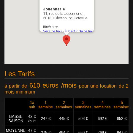
Les Tarifs
610 euros /mois
à partir de
pour une location de 2
mois minimum
1x
1
2
3
4
5
nuit
semaine
semaines
semaines
semaines
semaines
BASSE
42 €
247 €
445 €
593 €
692 €
852 €
SAISON
/nuit
MOYENNE
47 €
275 €
494 €
659 €
769 €
947 €